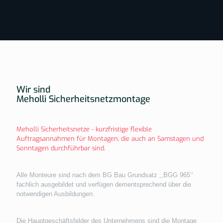
Wir sind
Meholli Sicherheitsnetzmontage
Meholli Sicherheitsnetze - kurzfristige flexible
Auftragsannahmen für Montagen, die auch an Samstagen und
Sonntagen durchführbar sind.
Alle Monteure sind nach dem BG Bau Grundsatz ,,BGG 965‘‘
fachlich ausgebildet und verfügen dementsprechend über die
notwendigen Ausbildungen.
Die Hauptgeschäftsfelder des Unternehmens sind die Montage